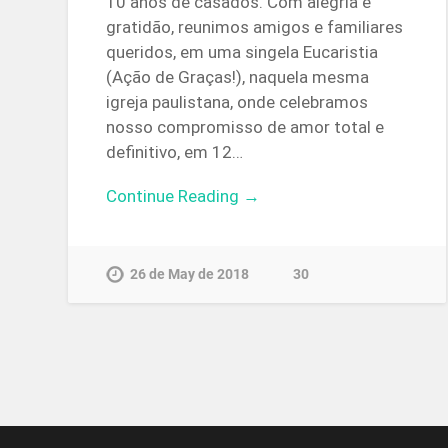
10 anos de casados. Com alegria e
gratidão, reunimos amigos e familiares
queridos, em uma singela Eucaristia
(Ação de Graças!), naquela mesma
igreja paulistana, onde celebramos
nosso compromisso de amor total e
definitivo, em 12…
Continue Reading →
26 de May de 2018
30